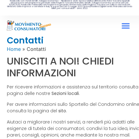
Realizzato con i fondi del Min. Sviluppo Economico - Ripartizione 2020. Spesa relativa all’intervento Rete Toscana Sportelli
Infoconsumo del programma generale della Regione Toscana finanziato dal Min. Sviluppo Economico ai sensi del D.M.
10/08/2020. Realizzato nell’ambito del Programma generale di intervento della Regione Toscana con l’utilizzo dei fondi del
Ministero delle Imprese e del Made in Italy ai sensi del D.M. 6 maggio 2022 Spesa/iniziativa Digitalmentis finanziata dal fondo
MIMIT per i consumatori - anno 2022
Contatti
Home
»
Contatti
UNISCITI A NOI! CHIEDI
INFORMAZIONI
Per ricevere informazioni e assistenza sul territorio consulta
pagina delle nostre
Sezioni
locali
.
Per avere informazioni sullo Sportello del Condomino onlin
consulta la pagina del
sito
.
Aiutaci a migliorare i nostri servizi, a renderli più adatti alle
esigenze di tutela dei consumatori; condivi la tua idea, invi
pareri, consigli, opinioni, anche mediante la nostra mail.