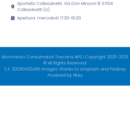
Sportello Collesalvetti: Via Don Minzoni 8, 57014
Collesalvetti (LI)
Apertura: mercoledì 17.30-19.00
Movimento Consumatori Toscana APS | Copyright 2020-2023
© All Rights Reserved.
C.F. 92090420495 Images: thanks to Unsplash and Pixabay
Powered by
Nkey