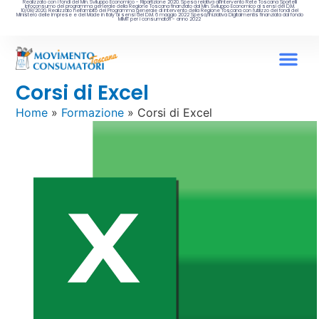
Realizzato con i fondi del Min. Sviluppo Economico - Ripartizione 2020. Spesa relativa all’intervento Rete Toscana Sportelli
Infoconsumo del programma generale della Regione Toscana finanziato dal Min. Sviluppo Economico ai sensi del D.M.
10/08/2020. Realizzato nell’ambito del Programma generale di intervento della Regione Toscana con l’utilizzo dei fondi del
Ministero delle Imprese e del Made in Italy ai sensi del D.M. 6 maggio 2022 Spesa/iniziativa Digitalmentis finanziata dal fondo
MIMIT per i consumatori - anno 2022
Corsi di Excel
Home
»
Formazione
»
Corsi di Excel