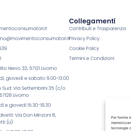
Collegamenti
entoconsumatori.it
Contributi e Trasparenza
orno@movimentoconsumatori.it
Privacy Policy
639
Cookie Policy
0
Termini e Condizioni
ito Nievo 32, 57121 Livorno
dì, giovedì e sabato 9.00-13.00
o Sud: Via Settembrini 35 (c/o
57128 Livorno
ì e giovedì 15.30-19.30
alvetti: Via Don Minzoni 8,
Per fornire 
ti (LI)
memorizzare 
tecnologie c