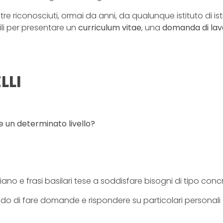
oltre riconosciuti, ormai da anni, da qualunque istituto d
li per presentare un
curriculum vitae
, una
domanda di lav
LLI
e un determinato livello?
o e frasi basilari tese a soddisfare bisogni di tipo conc
grado di fare domande e rispondere su particolari personal