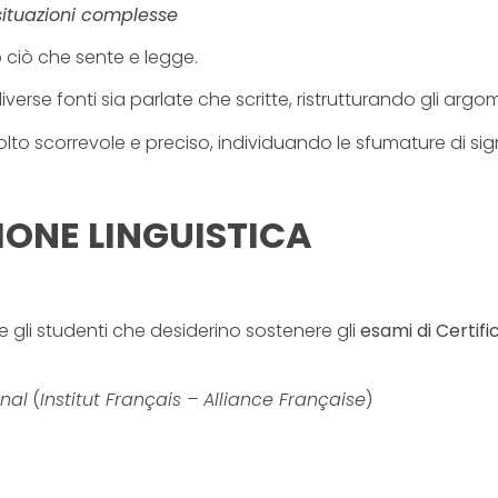
 situazioni complesse
ciò che sente e legge.
verse fonti sia parlate che scritte, ristrutturando gli arg
scorrevole e preciso, individuando le sfumature di signifi
IONE LINGUISTICA
 gli studenti che desiderino sostenere gli
esami di Certifi
nal
(
Institut Français – Alliance Française
)