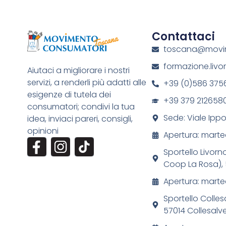
Contattaci
toscana@movim
formazione.liv
Aiutaci a migliorare i nostri
servizi, a renderli più adatti alle
+39 (0)586 375
esigenze di tutela dei
+39 379 212658
consumatori; condivi la tua
Sede: Viale Ippol
idea, inviaci pareri, consigli,
opinioni
Apertura: marte
Sportello Livorn
Coop La Rosa), 
Apertura: marted
Sportello Colles
57014 Collesalvet