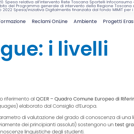
2020. Spesa relativa all’intervento Rete Toscana Sportelli Infoconsu
bito del Programma generale di intervento della Regione Toscana con 
o 2022 Spesa/iniziativa Digitalmentis finanziata dal fondo MIMIT per
Formazione
Reclami OnLine
Ambiente
Progetti Era
gue: i livelli
nno riferimento al
QCER – Quadro Comune Europeo di Riferim
nguages
) elaborato dal Consiglio d’Europa.
rametro di valutazione del grado di conoscenza di una ling
vviamente dei principianti assoluti) sostengono un
test gra
noscenze linguistiche degli studenti.