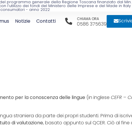
mo del programma generale della Regione Toscana finanziato dal Min.
l’utilizzo dei fondi del Ministero delle Imprese e del Made in Italy
 i consumatori - anno 2022
CHIAMA ORA
Scrivi
smus
Notizie
Contatti
0586 375639
ento per la conoscenza delle lingue
(in inglese
CEFR – 
ua straniera da parte dei propri studenti. Prima di iscriv
tuito di valutazione
, basato appunto sul QCER. Ciò al fine 