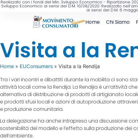
Realizzato con i fondi del Min. Sviluppo Economico - Ripartizione 
Sviluppo Economico ai sensi del D.M. 10/08/2020. Realizzato nell’am
ai sensi del D.M. 6 maggi
Home
Chi Siamo
Visita a la Re
Home
»
EUConsumers
»
Visita a la Rendija
Tra i vari incontri e dibattiti durante la mobilita ci sono s
attività locali come la Rendija. La Rendijia è un’attività 
alternativa di distribuzione di prodotti di artigianato loca
e prodotti sfusi locali e azioni di autoproduzione attravers
e produzione comunitaria.
La delegazione ha anche intrapreso una discussione con i 
sostenibilità del modello e l’effetto sulla produzione dei 
dell’ambiente.