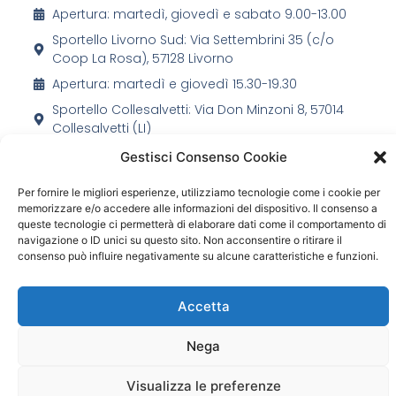
Apertura: martedì, giovedì e sabato 9.00-13.00
Sportello Livorno Sud: Via Settembrini 35 (c/o
Coop La Rosa), 57128 Livorno
Apertura: martedì e giovedì 15.30-19.30
Sportello Collesalvetti: Via Don Minzoni 8, 57014
Collesalvetti (LI)
Apertura: mercoledì 17.30-19.00
Gestisci Consenso Cookie
Per fornire le migliori esperienze, utilizziamo tecnologie come i cookie per
memorizzare e/o accedere alle informazioni del dispositivo. Il consenso a
queste tecnologie ci permetterà di elaborare dati come il comportamento di
navigazione o ID unici su questo sito. Non acconsentire o ritirare il
consenso può influire negativamente su alcune caratteristiche e funzioni.
Movimento Consumatori Toscana APS | Copyright 2020-2023
© All Rights Reserved.
Accetta
C.F. 92090420495 Images: thanks to Unsplash and Pixabay
Powered by
Nkey
Nega
Visualizza le preferenze