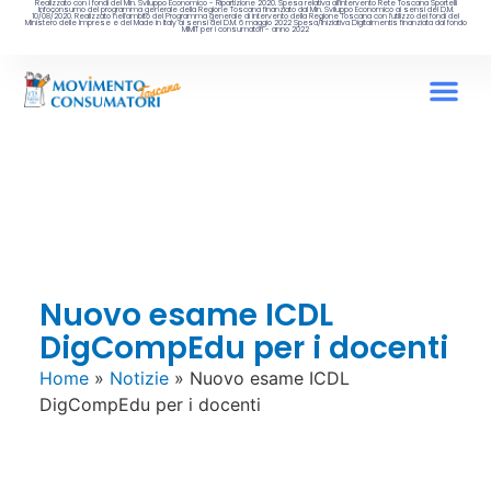
Realizzato con i fondi del Min. Sviluppo Economico - Ripartizione 2020. Spesa relativa all’intervento Rete Toscana Sportelli
Infoconsumo del programma generale della Regione Toscana finanziato dal Min. Sviluppo Economico ai sensi del D.M.
10/08/2020. Realizzato nell’ambito del Programma generale di intervento della Regione Toscana con l’utilizzo dei fondi del
Ministero delle Imprese e del Made in Italy ai sensi del D.M. 6 maggio 2022 Spesa/iniziativa Digitalmentis finanziata dal fondo
MIMIT per i consumatori - anno 2022
Nuovo esame ICDL
DigCompEdu per i docenti
Home
»
Notizie
»
Nuovo esame ICDL
DigCompEdu per i docenti