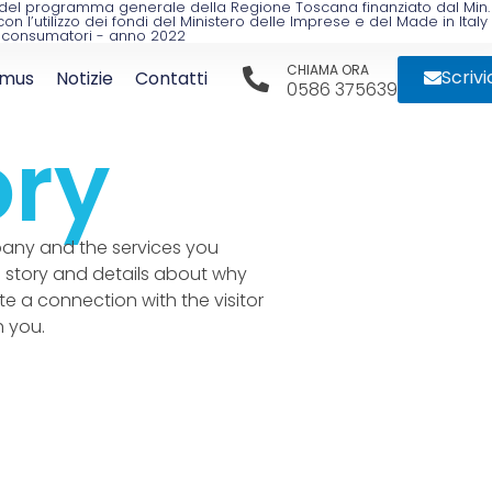
mo del programma generale della Regione Toscana finanziato dal Min.
l’utilizzo dei fondi del Ministero delle Imprese e del Made in Italy
 i consumatori - anno 2022
CHIAMA ORA
Scrivi
smus
Notizie
Contatti
0586 375639
ory
pany and the services you
 story and details about why
te a connection with the visitor
 you.