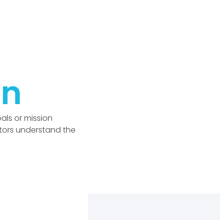
on
ls or mission
itors understand the