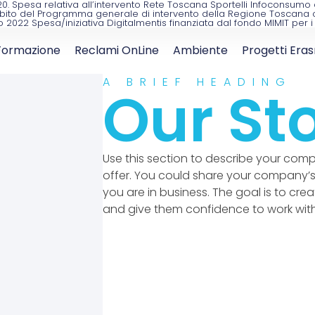
2020. Spesa relativa all’intervento Rete Toscana Sportelli Infoconsu
bito del Programma generale di intervento della Regione Toscana con 
o 2022 Spesa/iniziativa Digitalmentis finanziata dal fondo MIMIT per
Formazione
Reclami OnLine
Ambiente
Progetti Era
A BRIEF HEADING
Our St
Use this section to describe your com
offer. You could share your company’s
you are in business. The goal is to crea
and give them confidence to work with