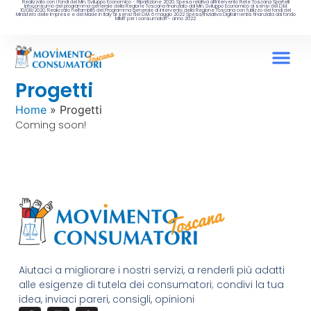
Realizzato con i fondi del Min. Sviluppo Economico - Ripartizione 2020. Spesa relativa all’intervento Rete Toscana Sportelli
Infoconsumo del programma generale della Regione Toscana finanziato dal Min. Sviluppo Economico ai sensi del D.M.
10/08/2020. Realizzato nell’ambito del Programma generale di intervento della Regione Toscana con l’utilizzo dei fondi del
Ministero delle Imprese e del Made in Italy ai sensi del D.M. 6 maggio 2022 Spesa/iniziativa Digitalmentis finanziata dal fondo
MIMIT per i consumatori - anno 2022
Progetti
Home
»
Progetti
Coming soon!
Aiutaci a migliorare i nostri servizi, a renderli più adatti
alle esigenze di tutela dei consumatori; condivi la tua
idea, inviaci pareri, consigli, opinioni